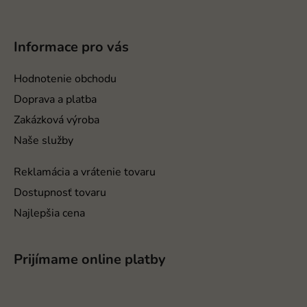
Z
á
p
Informace pro vás
ä
t
Hodnotenie obchodu
i
Doprava a platba
e
Zakázková výroba
Naše služby
Reklamácia a vrátenie tovaru
Dostupnosť tovaru
Najlepšia cena
Prijímame online platby