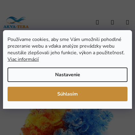
Prejsť
na
obsah
Hľadať
NÁKUP
KOŠÍK
Používame cookies, aby sme Vám umožnili pohodlné
Domov
/
AKVARISTIKA
/
Dekorácia
/
Rastliny - umelé
/
Rastlina
prezeranie webu a vďaka analýze prevádzky webu
plastová - Ambulia 13 cm, ružová
Rastlina plastová -
neustále zlepšovali jeho funkcie, výkon a použiteľnosť.
Viac informácií
Ambulia 13 cm, ružová
Nastavenie
Priemerné
Neohodnotené
Podrobnosti hodnotenia
hodnotenie
Značka:
P.R.C.
Súhlasím
produktu
AKCIA
je
VÝPREDAJ
0,0
z
5