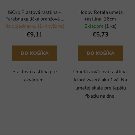
biOrb Plastová rastlina -
Hobby Rotala umelá
Farebná gulička oranžová 9
rastlina, 16cm
cm
Na objednávku (1-4 týždne)
Skladom
(1 ks)
€9,11
€5,73
DO KOŠÍKA
DO KOŠÍKA
Plastová rastlina pre
Umelá akváriová rastlina,
akvárium.
ktorá vyzerá ako živá. Na
umelej skale pre lepšiu
fixáciu na dne.