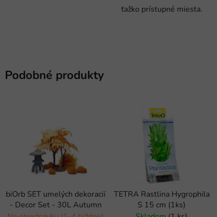
ťažko prístupné miesta.
Podobné produkty
biOrb SET umelých dekoracií
TETRA Rastlina Hygrophila
- Decor Set - 30L Autumn
S 15 cm (1ks)
Na objednávku (1-4 týždne)
Skladom
(1 ks)