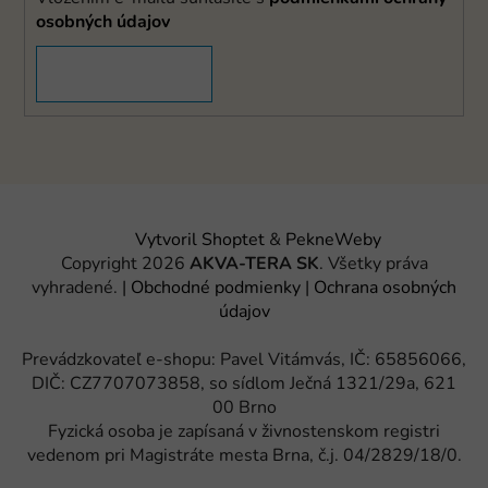
osobných údajov
PRIHLÁSIŤ SA
Vytvoril Shoptet
&
PekneWeby
Copyright 2026
AKVA-TERA SK
. Všetky práva
vyhradené.
|
Obchodné podmienky
|
Ochrana osobných
údajov
Prevádzkovateľ e-shopu: Pavel Vitámvás, IČ: 65856066,
DIČ: CZ7707073858, so sídlom Ječná 1321/29a, 621
00 Brno
Fyzická osoba je zapísaná v živnostenskom registri
vedenom pri Magistráte mesta Brna, č.j. 04/2829/18/0.