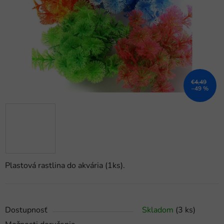
hviezdičiek.
€4,49
–49 %
Plastová rastlina do akvária (1ks).
Dostupnosť
Skladom
(3 ks)