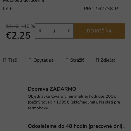
Možnosti doručenia
Kód:
PRC-162738-P
€4,49
–49 %
DO KOŠÍKA
€2,25
Jednotková cena:
Tlač
Opýtať sa
Strážiť
Zdieľať
Doprava ZADARMO
Objednávka tovaru v minimálnej hodnote 200€
(bežný tovar) / 1999€ (sklo/nadlimit). Neplatí pre
termoboxy.
Odosielame do 48 hodín (pracovné dni).