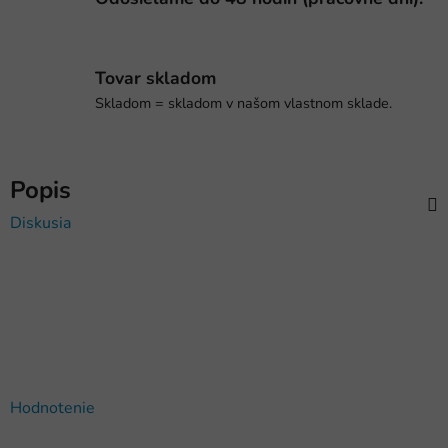
Tovar skladom
Skladom = skladom v našom vlastnom sklade.
Popis
Diskusia
Buďte prvý, kto napíše príspevok k tejto položke.
PRIDAŤ KOMENTÁR
Hodnotenie