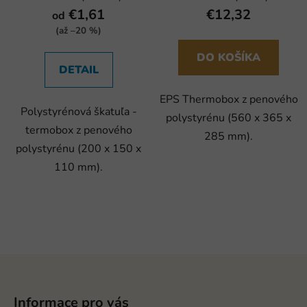
€1,61
€12,32
od
(až –20 %)
DO KOŠÍKA
DETAIL
EPS Thermobox z penového
Polystyrénová škatuľa -
polystyrénu (560 x 365 x
termobox z penového
285 mm).
polystyrénu (200 x 150 x
110 mm).
Z
á
p
Informace pro vás