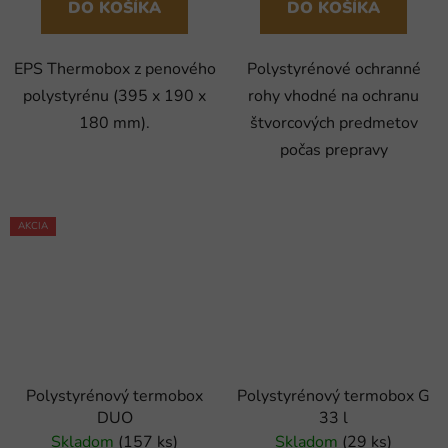
DO KOŠÍKA
DO KOŠÍKA
EPS Thermobox z penového
Polystyrénové ochranné
polystyrénu (395 x 190 x
rohy vhodné na ochranu
180 mm).
štvorcových predmetov
počas prepravy
AKCIA
Polystyrénový termobox
Polystyrénový termobox G
DUO
33 l
Skladom
(157 ks)
Skladom
(29 ks)