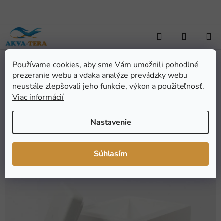
Prejsť
na
obsah
Hľadať
NÁKUP
KOŠÍK
Používame cookies, aby sme Vám umožnili pohodlné
Domov
/
TERARISTIKA
/
Terárijné potreby
/
Termoboxy a obaly
/
prezeranie webu a vďaka analýze prevádzky webu
Polystyrénový termobox 445 x 380 x 365 mm
Polystyrénový termobox
neustále zlepšovali jeho funkcie, výkon a použiteľnosť.
Viac informácií
445 x 380 x 365 mm
Nastavenie
Priemerné
Neohodnotené
Podrobnosti hodnotenia
hodnotenie
Značka:
Hitaplast
Súhlasím
produktu
je
0,0
z
5