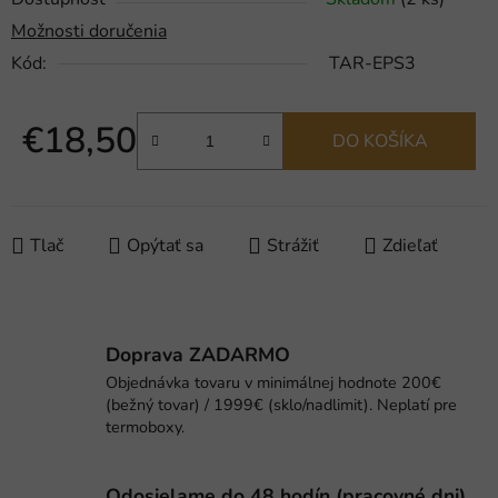
Možnosti doručenia
Kód:
TAR-EPS3
€18,50
DO KOŠÍKA
Jednotková cena:
Tlač
Opýtať sa
Strážiť
Zdieľať
Doprava ZADARMO
Objednávka tovaru v minimálnej hodnote 200€
(bežný tovar) / 1999€ (sklo/nadlimit). Neplatí pre
termoboxy.
Odosielame do 48 hodín (pracovné dni).