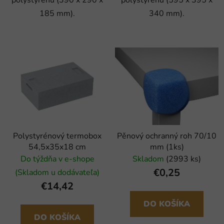
polystyrénu (390 x 290 x
polystyrénu (595 x 395 x
185 mm).
340 mm).
Polystyrénový termobox
Pěnový ochranný roh 70/10
54,5x35x18 cm
mm (1ks)
Do týždňa v e-shope
Skladom
(2993 ks)
€0,25
(Skladom u dodávateľa)
€14,42
DO KOŠÍKA
DO KOŠÍKA