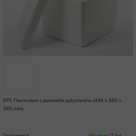
hviezdičiek.
EPS Thermobox z penového polystyrénu (445 x 380 x
365 mm).
Dostupnosť
Skladom
(2 ks)