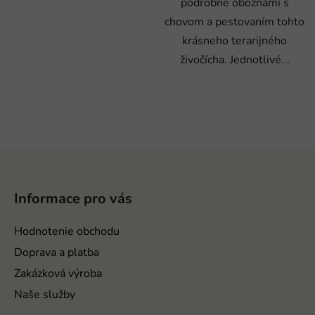
podrobne oboznámi s
chovom a pestovaním tohto
krásneho terarijného
živočícha. Jednotlivé...
Z
á
p
Informace pro vás
ä
t
Hodnotenie obchodu
i
Doprava a platba
e
Zakázková výroba
Naše služby