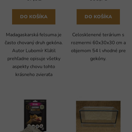
DO KOŠÍKA
DO KOŠÍKA
Madagaskarská felsuma je
Celosklenené terárium s
často chovaný druh gekóna.
rozmermi 60x30x30 cm a
Autor Lubomír Klátil
objemom 54 l vhodné pre
prehľadne opisuje všetky
gekóny.
aspekty chovu tohto
krásneho zvieraťa