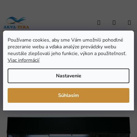
Prejsť
na
obsah
Hľadať
NÁKUP
KOŠÍK
Používame cookies, aby sme Vám umožnili pohodlné
Domov
/
TERARISTIKA
/
Výber podľa zvierat
/
Gekoni
/
Lucky Reptile
prezeranie webu a vďaka analýze prevádzky webu
Starter Kit Leopard Gecko 80x40x52 cm
Lucky Reptile Starter Kit
neustále zlepšovali jeho funkcie, výkon a použiteľnosť.
Viac informácií
Leopard Gecko 80x40x52
cm
Nastavenie
Priemerné
Neohodnotené
Podrobnosti hodnotenia
Súhlasím
hodnotenie
Značka:
Lucky Reptile
produktu
je
0,0
z