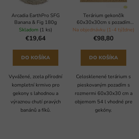
Arcadia EarthPro SFG
Terárium gekončík
Banana & Fig 180g
60x30x30cm s pozadím
Robimaus
Skladom
(1 ks)
Na objednávku (1-4 týždne)
€19,64
€98,80
DO KOŠÍKA
DO KOŠÍKA
Vyvážené, zcela přírodní
Celosklenené terárium s
kompletní krmivo pro
pieskovaným pozadím s
gekony s lahodnou a
rozmermi 60x30x30 cm a
výraznou chutí pravých
objemom 54 l vhodné pre
banánů a fíků.
gekóny.