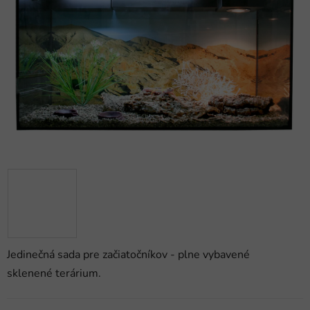
5
hviezdičiek.
Jedinečná sada pre začiatočníkov - plne vybavené
sklenené terárium.