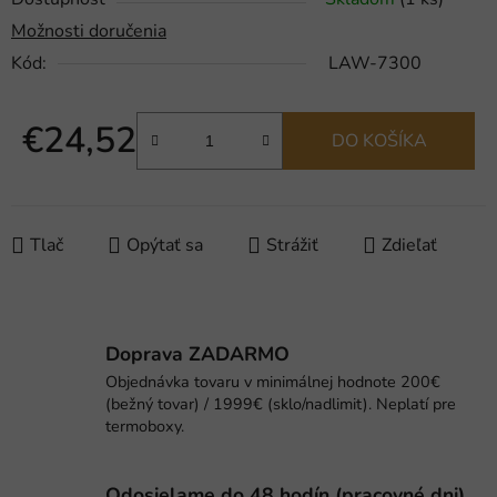
Možnosti doručenia
Kód:
LAW-7300
€24,52
DO KOŠÍKA
Jednotková cena:
Tlač
Opýtať sa
Strážiť
Zdieľať
Doprava ZADARMO
Objednávka tovaru v minimálnej hodnote 200€
(bežný tovar) / 1999€ (sklo/nadlimit). Neplatí pre
termoboxy.
Odosielame do 48 hodín (pracovné dni).