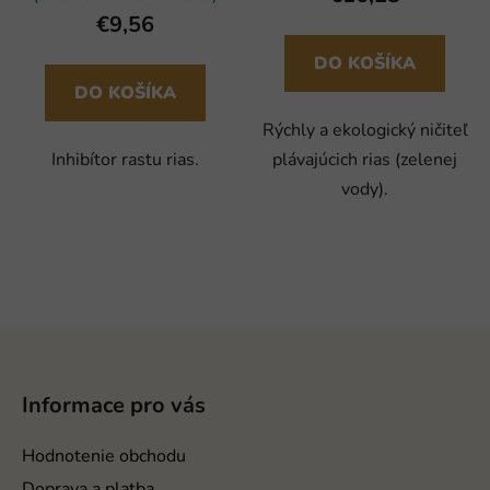
€9,56
DO KOŠÍKA
DO KOŠÍKA
Rýchly a ekologický ničiteľ
Inhibítor rastu rias.
plávajúcich rias (zelenej
vody).
Z
á
p
Informace pro vás
ä
t
Hodnotenie obchodu
i
Doprava a platba