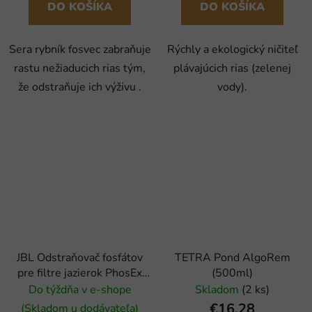
DO KOŠÍKA
DO KOŠÍKA
Sera rybník fosvec zabraňuje
Rýchly a ekologický ničiteľ
rastu nežiaducich rias tým,
plávajúcich rias (zelenej
že odstraňuje ich výživu .
vody).
JBL Odstraňovač fosfátov
TETRA Pond AlgoRem
pre filtre jazierok PhosEx
(500ml)
Pond Direct, 250ml
Do týždňa v e-shope
Skladom
(2 ks)
€16,28
(Skladom u dodávateľa)