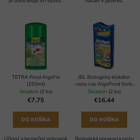
že odstraňuje ich výživu .
riasam v jazierku.
TETRA Pond AlgoFin
JBL Biologický blokátor
(250ml)
rastu rias AlgoPond Sorb,
500ml
Skladom
(2 ks)
Skladom
(2 ks)
€7,75
€16,44
DO KOŠÍKA
DO KOŠÍKA
Účinný a bezpečný prípravok
Biologická prevencia rastu