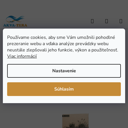
Prejsť
na
obsah
Hľadať
NÁKUP
KOŠÍK
Používame cookies, aby sme Vám umožnili pohodlné
Domov
/
ZÁHRADNÁ JAZIERKA
/
Úprava a testovanie vody
/
Proti
prezeranie webu a vďaka analýze prevádzky webu
riasam
/
LAWANA Algen Stopp, 1 kg
LAWANA Algen Stopp, 1
neustále zlepšovali jeho funkcie, výkon a použiteľnosť.
Viac informácií
kg
Nastavenie
Priemerné
Neohodnotené
Podrobnosti hodnotenia
hodnotenie
Značka:
Lawana
Súhlasím
produktu
je
0,0
z
5