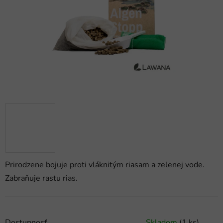
hviezdičiek.
Prirodzene bojuje proti vláknitým riasam a zelenej vode.
Zabraňuje rastu rias.
Dostupnosť
Skladom
(1 ks)