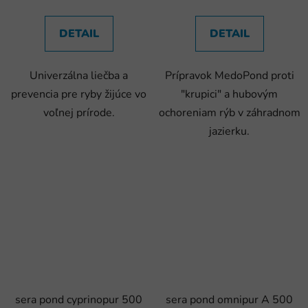
DETAIL
DETAIL
Univerzálna liečba a
Prípravok MedoPond proti
prevencia pre ryby žijúce vo
"krupici" a hubovým
voľnej prírode.
ochoreniam rýb v záhradnom
jazierku.
sera pond cyprinopur 500
sera pond omnipur A 500