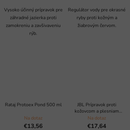
Vysoko účinný prípravok pre
Regulátor vody pre okrasné
záhradné jazierka proti
ryby proti kožným a
zamokreniu a zavšivaveniu
žiabrovým červom.
rýb.
Rataj Protoex Pond 500 ml
JBL Prípravok proti
kožovcom a plesniam
MedoPond Plus, 500ml
Na dotaz
Na dotaz
€13,56
€17,64