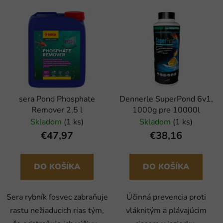
sera Pond Phosphate
Dennerle SuperPond 6v1,
Remover 2,5 l
1000g pre 10000l
Skladom
(1 ks)
Skladom
(1 ks)
€47,97
€38,16
DO KOŠÍKA
DO KOŠÍKA
Sera rybník fosvec zabraňuje
Účinná prevencia proti
rastu nežiaducich rias tým,
vláknitým a plávajúcim