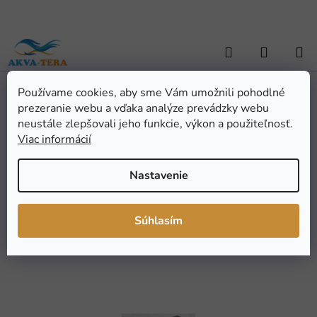
Prejsť
na
obsah
Hľadať
NÁKUP
KOŠÍK
Používame cookies, aby sme Vám umožnili pohodlné
Domov
/
AKVARISTIKA
/
Akvarijná technika
/
Osvetlenie
/
Kryty
/
prezeranie webu a vďaka analýze prevádzky webu
Kryt akvarijné Panorama 200x60x160x40 cm
Kryt akvarijné Panorama
neustále zlepšovali jeho funkcie, výkon a použiteľnosť.
Viac informácií
200x60x160x40 cm
Nastavenie
Priemerné
Neohodnotené
Podrobnosti hodnotenia
hodnotenie
Značka:
AKVA-TERA.CZ (SK)
Súhlasím
produktu
je
0,0
z
5