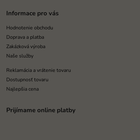
á
p
Informace pro vás
ä
t
Hodnotenie obchodu
i
Doprava a platba
e
Zakázková výroba
Naše služby
Reklamácia a vrátenie tovaru
Dostupnosť tovaru
Najlepšia cena
Prijímame online platby