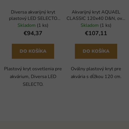
Diversa akvarijný kryt
Akvarijný kryt AQUAEL
plastový LED SELECTO
CLASSIC 120x40 D&N, ovál
100x50cm
čierny
Skladom
(1 ks)
Skladom
(1 ks)
€94,37
€107,11
DO KOŠÍKA
DO KOŠÍKA
Plastový kryt osvetlenia pre
Oválny plastový kryt pre
akvárium, Diversa LED
akvária s dĺžkou 120 cm.
SELECTO.
Z