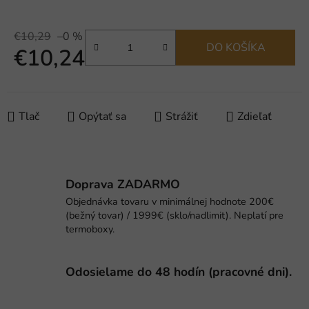
€10,29
–0 %
DO KOŠÍKA
€10,24
Jednotková cena:
Tlač
Opýtať sa
Strážiť
Zdieľať
Doprava ZADARMO
Objednávka tovaru v minimálnej hodnote 200€
(bežný tovar) / 1999€ (sklo/nadlimit). Neplatí pre
termoboxy.
Odosielame do 48 hodín (pracovné dni).