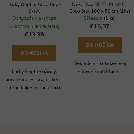
Lucky Reptile Coco Box -
Dekorácia REPTI PLANET
úkryt
Coco Síeť 100 x 50 cm (1ks)
Do týždňa v e-shope
Skladom
(1 ks)
€16,07
(Skladom u dodávateľa)
€13,38
DO KOŠÍKA
DO KOŠÍKA
Dekorácie z kokokosovej
Lucky Reptile účinný,
siete z Repti Planet.
prirodzene vyzerajúci kryt z
celého kokosového orecha.
Z