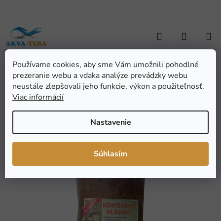
Prejsť
na
obsah
Hľadať
NÁKUP
KOŠÍK
Používame cookies, aby sme Vám umožnili pohodlné
Domov
/
TERARISTIKA
/
Dekorácia
/
Prírodné
/
Kokosové vlákno
prezeranie webu a vďaka analýze prevádzky webu
400g
Kokosové vlákno 400g
neustále zlepšovali jeho funkcie, výkon a použiteľnosť.
Viac informácií
Priemerné
Neohodnotené
Podrobnosti hodnotenia
Nastavenie
hodnotenie
Značka:
Robimaus
produktu
je
Súhlasím
0,0
z
5
hviezdičiek.