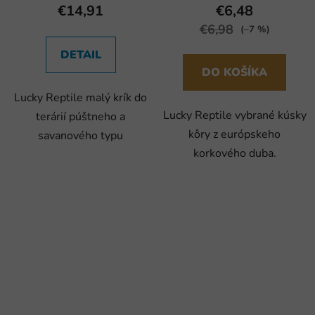
€14,91
€6,48
€6,98
(–7 %)
DETAIL
DO KOŠÍKA
Lucky Reptile malý krík do
Lucky Reptile vybrané kúsky
terárií púštneho a
kôry z európskeho
savanového typu
korkového duba.