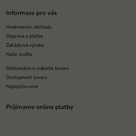
á
p
Informace pro vás
ä
t
Hodnotenie obchodu
i
Doprava a platba
e
Zakázková výroba
Naše služby
Reklamácia a vrátenie tovaru
Dostupnosť tovaru
Najlepšia cena
Prijímame online platby