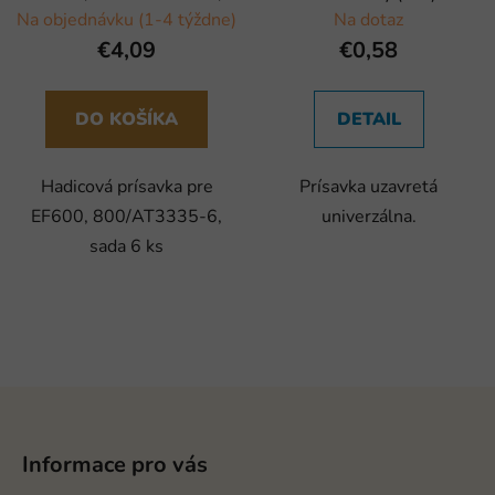
sada 6 ks
Na objednávku (1-4 týždne)
Na dotaz
€4,09
€0,58
DO KOŠÍKA
DETAIL
Hadicová prísavka pre
Prísavka uzavretá
EF600, 800/AT3335-6,
univerzálna.
sada 6 ks
Z
á
p
Informace pro vás
ä