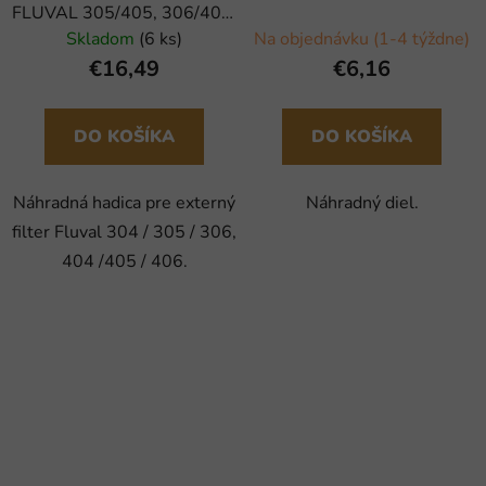
FLUVAL 305/405, 306/406,
307/407 (1ks)
Skladom
(6 ks)
Na objednávku (1-4 týždne)
€16,49
€6,16
DO KOŠÍKA
DO KOŠÍKA
Náhradná hadica pre externý
Náhradný diel.
filter Fluval 304 / 305 / 306,
404 /405 / 406.