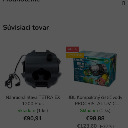
Súvisiaci tovar
AKCIA
VÝPREDAJ
Náhradná hlava TETRA EX
JBL Kompaktný čistič vody
1200 Plus
PROCRISTAL UV-C
Compact plus, 5 W
Skladom
(1 ks)
Skladom
(1 ks)
€90,91
€98,88
€123,60
(–20 %)