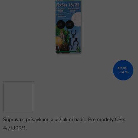
z
5
hviezdičiek.
€9,05
–14 %
Súprava s prísavkami a držiakmi hadíc. Pre modely CPe:
4/7/900/1.