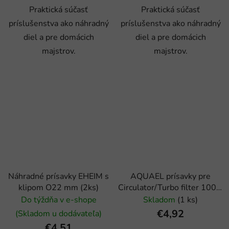
Praktická súčasť
Praktická súčasť
príslušenstva ako náhradný
príslušenstva ako náhradný
diel a pre domácich
diel a pre domácich
majstrov.
majstrov.
Náhradné prísavky EHEIM s
AQUAEL prísavky pre
klipom O22 mm (2ks)
Circulator/Turbo filter 1000,
1500, 2000 - 4ks
Do týždňa v e-shope
Skladom
(1 ks)
€4,92
(Skladom u dodávateľa)
€4,51