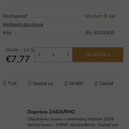
Dostupnosť
Skladom
(1 ks)
Možnosti doručenia
Kód:
JBL-6015300
€9,05
–14 %
DO KOŠÍKA
€7,77
Jednotková cena:
Tlač
Opýtať sa
Strážiť
Zdieľať
Doprava ZADARMO
Objednávka tovaru v minimálnej hodnote 200€
(bežný tovar) / 1999€ (sklo/nadlimit). Neplatí pre