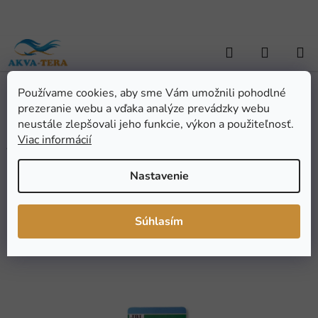
Prejsť
na
obsah
Hľadať
NÁKUP
KOŠÍK
Používame cookies, aby sme Vám umožnili pohodlné
Domov
/
AKVARISTIKA
/
Pomôcky a doplnky
/
Prísavky
/
JBL
prezeranie webu a vďaka analýze prevádzky webu
Univerzálna sada pre vonkajší filter FixSet 12/16 CristalProfi
e4/7/901,2
neustále zlepšovali jeho funkcie, výkon a použiteľnosť.
JBL Univerzálna sada pre
Viac informácií
vonkajší filter FixSet 12/16
Nastavenie
CristalProfi e4/7/901,2
Súhlasím
Priemerné
Neohodnotené
Podrobnosti hodnotenia
hodnotenie
Značka:
JBL
produktu
je
0,0