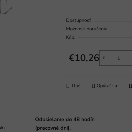
0,0
z
5
Dostupnosť
hviezdičiek.
Možnosti doručenia
Kód:
€10,26
Jednotková cena:
Tlač
Opýtať sa
Odosielame do 48 hodín
e
(pracovné dni).
it).