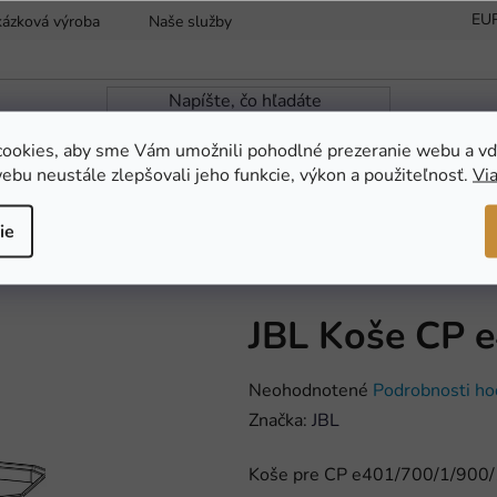
EU
kázková výroba
Naše služby
Reklamácia a vrátenie tovaru
ookies, aby sme Vám umožnili pohodlné prezeranie webu a vď
ebu neustále zlepšovali jeho funkcie, výkon a použiteľnosť.
Via
ZÁHRADNÁ JAZIERKA
NOVINKY
AKC
ie
Domov
/
AKVARISTIKA
/
Akvarijná 
JBL Koše CP 
Priemerné
Neohodnotené
Podrobnosti ho
hodnotenie
Značka:
JBL
produktu
Koše pre CP e401/700/1/900/
je