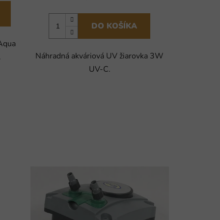
DO KOŠÍKA
 Aqua
Náhradná akváriová UV žiarovka 3W
.
UV-C.