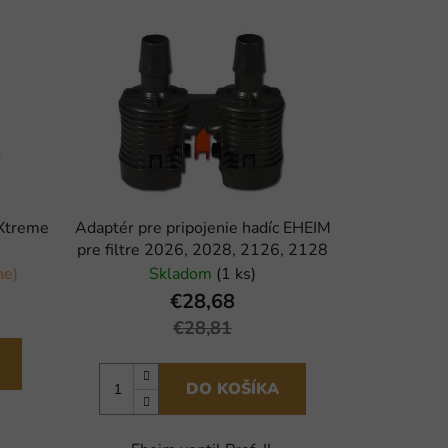
 Xtreme
Adaptér pre pripojenie hadíc EHEIM
pre filtre 2026, 2028, 2126, 2128
ne)
Skladom
(1 ks)
€28,68
€28,81
DO KOŠÍKA