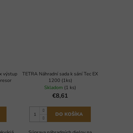
x výstup
TETRA Náhradní sada k sání Tec EX
resor
1200 (1ks)
Skladom
(1 ks)
€8,61
DO KOŠÍKA
akváriá
Súprava náhradných dielov na