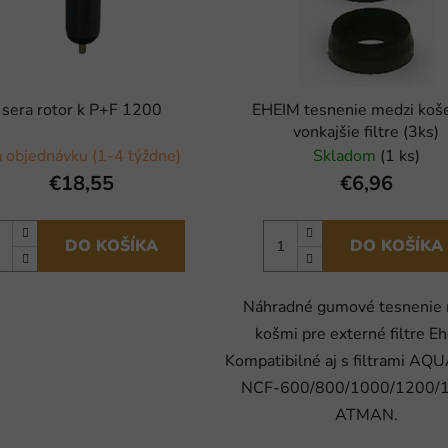
sera rotor k P+F 1200
EHEIM tesnenie medzi koš
vonkajšie filtre (3ks)
 objednávku (1-4 týždne)
Skladom
(1 ks)
€18,55
€6,96
DO KOŠÍKA
DO KOŠÍKA
Náhradné gumové tesnenie
košmi pre externé filtre E
Kompatibilné aj s filtrami A
NCF-600/800/1000/1200/1
ATMAN.