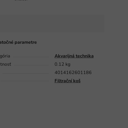
točné parametre
gória
Akvarijná technika
tnosť
0.12 kg
4014162601186
Filtrační koš