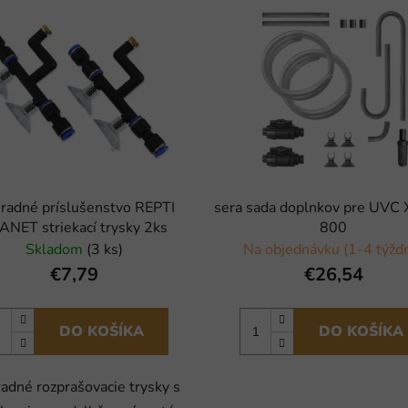
radné príslušenstvo REPTI
sera sada doplnkov pre UVC
ANET striekací trysky 2ks
800
Skladom
(3 ks)
Na objednávku (1-4 týžd
€7,79
€26,54
DO KOŠÍKA
DO KOŠÍKA
adné rozprašovacie trysky s