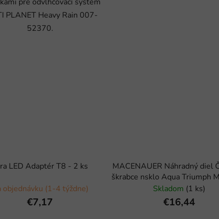
vkami pre odvlhčovací systém
I PLANET Heavy Rain 007-
52370.
ra LED Adaptér T8 - 2 ks
MACENAUER Náhradný diel Č
škrabce nsklo Aqua Triumph 
mm, 5 ks
 objednávku (1-4 týždne)
Skladom
(1 ks)
€7,17
€16,44