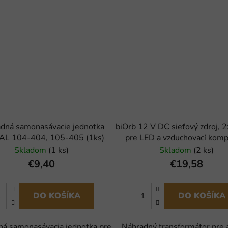
dná samonasávacie jednotka
biOrb 12 V DC sieťový zdroj, 2
AL 104-404, 105-405 (1ks)
pre LED a vzduchovací komp
Skladom
(1 ks)
Skladom
(2 ks)
€9,40
€19,58
DO KOŠÍKA
DO KOŠÍKA
á samonasávacia jednotka pre
Náhradný transformátor pre 