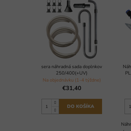
sera náhradná sada doplnkov
Náh
250/400(+UV)
PL
Na objednávku (1-4 týždne)
€31,40
DO KOŠÍKA
Náhr