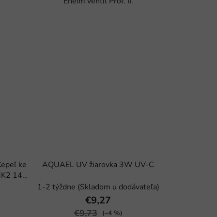
Eheim ventil Prof. II.
epeľ ke
AQUAEL UV žiarovka 3W UV-C
MK2 140
1-2 týždne (Skladom u dodávateľa)
€9,27
€9,73
(–4 %)