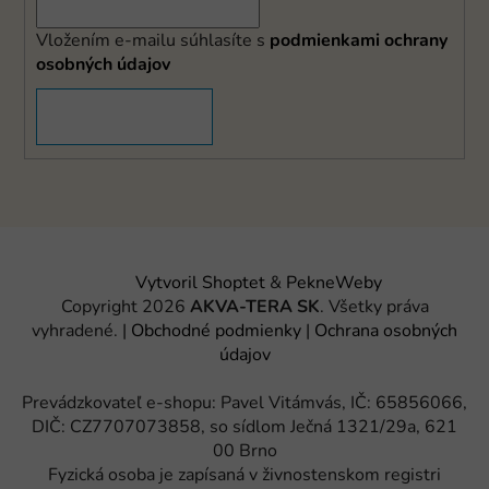
Vložením e-mailu súhlasíte s
podmienkami ochrany
osobných údajov
PRIHLÁSIŤ SA
Vytvoril Shoptet
&
PekneWeby
Copyright 2026
AKVA-TERA SK
. Všetky práva
vyhradené.
|
Obchodné podmienky
|
Ochrana osobných
údajov
Prevádzkovateľ e-shopu: Pavel Vitámvás, IČ: 65856066,
DIČ: CZ7707073858, so sídlom Ječná 1321/29a, 621
00 Brno
Fyzická osoba je zapísaná v živnostenskom registri