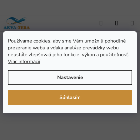
Prejsť
na
obsah
Hľadať
NÁKUP
KOŠÍK
Používame cookies, aby sme Vám umožnili pohodlné
Domov
/
TERARISTIKA
/
Terárijné potreby
/
Manipulačné pomôcky
/
prezeranie webu a vďaka analýze prevádzky webu
Hobby pinzeta na kŕmenie zahnutá 30 cm
Hobby pinzeta na kŕmenie
neustále zlepšovali jeho funkcie, výkon a použiteľnosť.
Viac informácií
zahnutá 30 cm
Nastavenie
Priemerné
Neohodnotené
Podrobnosti hodnotenia
hodnotenie
Značka:
Hobby
Súhlasím
produktu
je
0,0
z
5