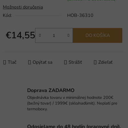
Možnosti doručenia
Kód:
HOB-36310
€14,55
DO KOŠÍKA
Jednotková cena:
Tlač
Opýtať sa
Strážiť
Zdieľať
Doprava ZADARMO
Objednávka tovaru v minimálnej hodnote 200€
(bežný tovar) / 1999€ (sklo/nadlimit). Neplatí pre
termoboxy.
Odosielame do 48 hodín (pracovné dni).