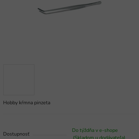
hviezdičiek.
Hobby kŕmna pinzeta
Do týždňa v e-shope
Dostupnosť
(Skladom u dodávateľa)