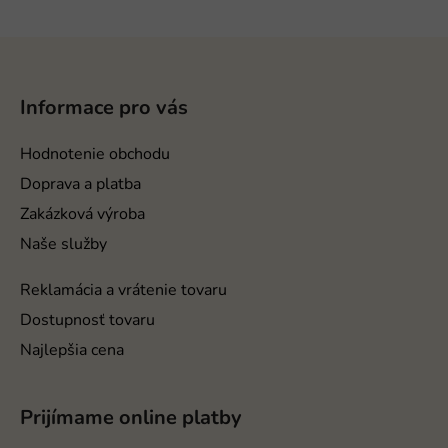
Z
á
p
Informace pro vás
ä
t
Hodnotenie obchodu
i
Doprava a platba
e
Zakázková výroba
Naše služby
Reklamácia a vrátenie tovaru
Dostupnosť tovaru
Najlepšia cena
Prijímame online platby