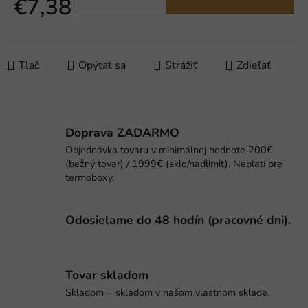
€7,38
Jednotková cena:
Tlač
Opýtať sa
Strážiť
Zdieľať
Doprava ZADARMO
Objednávka tovaru v minimálnej hodnote 200€
(bežný tovar) / 1999€ (sklo/nadlimit). Neplatí pre
termoboxy.
Odosielame do 48 hodín (pracovné dni).
Tovar skladom
Skladom = skladom v našom vlastnom sklade.