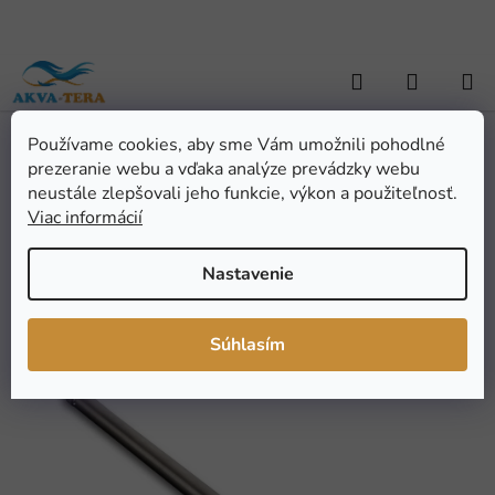
Prejsť
na
obsah
Hľadať
NÁKUP
KOŠÍK
Používame cookies, aby sme Vám umožnili pohodlné
Domov
/
TERARISTIKA
/
Terárijné potreby
/
Manipulačné pomôcky
/
prezeranie webu a vďaka analýze prevádzky webu
Hák na hady teleskopický, max. 60cm
Hák na hady teleskopický,
neustále zlepšovali jeho funkcie, výkon a použiteľnosť.
Viac informácií
max. 60cm
Nastavenie
Priemerné
Neohodnotené
Podrobnosti hodnotenia
hodnotenie
Značka:
ReptiZoo
Súhlasím
produktu
je
0,0
z
5