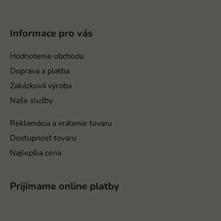
Z
á
p
Informace pro vás
ä
t
Hodnotenie obchodu
i
Doprava a platba
e
Zakázková výroba
Naše služby
Reklamácia a vrátenie tovaru
Dostupnosť tovaru
Najlepšia cena
Prijímame online platby