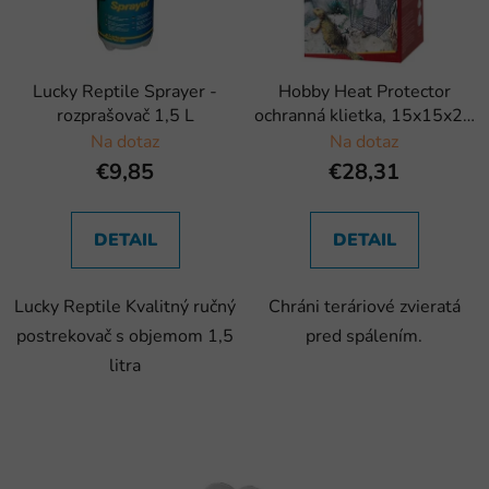
Lucky Reptile Sprayer -
Hobby Heat Protector
rozprašovač 1,5 L
ochranná klietka, 15x15x25
cm
Na dotaz
Na dotaz
€9,85
€28,31
DETAIL
DETAIL
Lucky Reptile Kvalitný ručný
Chráni teráriové zvieratá
postrekovač s objemom 1,5
pred spálením.
litra