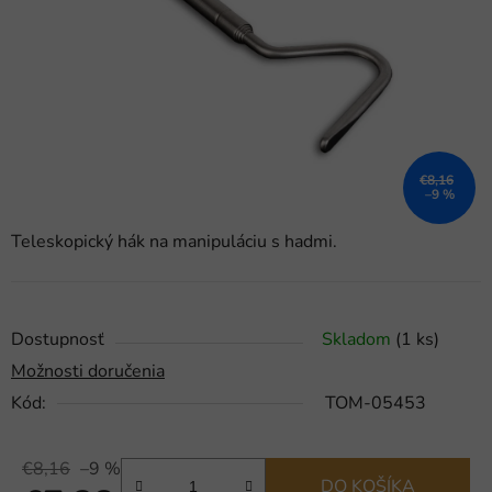
hviezdičiek.
€8,16
–9 %
Teleskopický hák na manipuláciu s hadmi.
Dostupnosť
Skladom
(1 ks)
Možnosti doručenia
Kód:
TOM-05453
€8,16
–9 %
DO KOŠÍKA