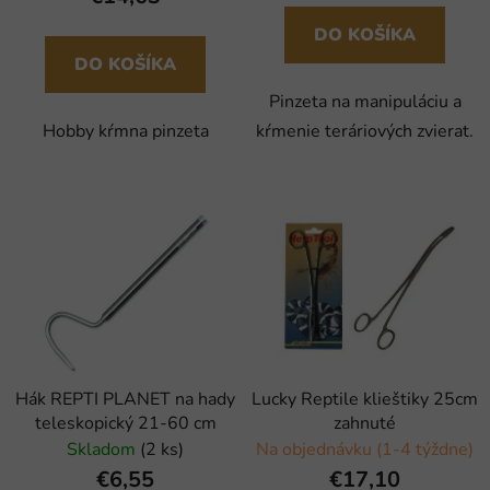
DO KOŠÍKA
DO KOŠÍKA
Pinzeta na manipuláciu a
Hobby kŕmna pinzeta
kŕmenie teráriových zvierat.
Hák REPTI PLANET na hady
Lucky Reptile klieštiky 25cm
teleskopický 21-60 cm
zahnuté
Skladom
(2 ks)
Na objednávku (1-4 týždne)
€6,55
€17,10