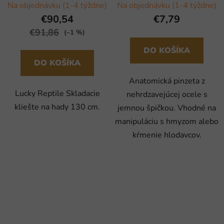
Na objednávku (1-4 týždne)
Na objednávku (1-4 týždne)
€90,54
€7,79
€91,86
(–1 %)
DO KOŠÍKA
DO KOŠÍKA
Anatomická pinzeta z
Lucky Reptile Skladacie
nehrdzavejúcej ocele s
kliešte na hady 130 cm.
jemnou špičkou. Vhodné na
manipuláciu s hmyzom alebo
kŕmenie hlodavcov.