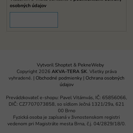
osobných údajov
PRIHLÁSIŤ SA
Vytvoril Shoptet
&
PekneWeby
Copyright 2026
AKVA-TERA SK
. Všetky práva
vyhradené.
|
Obchodné podmienky
|
Ochrana osobných
údajov
Prevádzkovateľ e-shopu: Pavel Vitámvás, IČ: 65856066,
DIČ: CZ7707073858, so sídlom Ječná 1321/29a, 621
00 Brno
Fyzická osoba je zapísaná v živnostenskom registri
vedenom pri Magistráte mesta Brna, č.j. 04/2829/18/0.