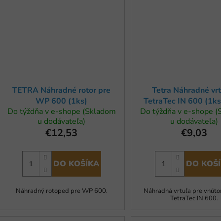
TETRA Náhradné rotor pre
Tetra Náhradné vr
WP 600 (1ks)
TetraTec IN 600 (1ks
Do týždňa v e-shope (Skladom
Do týždňa v e-shope 
model
u dodávateľa)
u dodávateľa)
€12,53
€9,03
DO KOŠÍKA
DO KOŠ
Náhradný rotoped pre WP 600.
Náhradná vrtuľa pre vnútor
TetraTec IN 600.