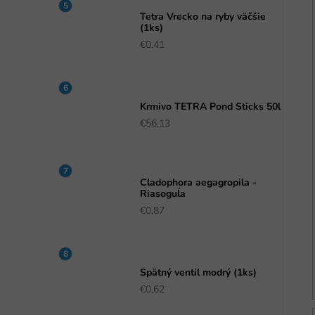
Tetra Vrecko na ryby väčšie
(1ks)
€0,41
Krmivo TETRA Pond Sticks 50l
€56,13
Cladophora aegagropila -
Riasoguĺa
€0,87
Spätný ventil modrý (1ks)
€0,62