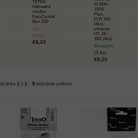
TETRA
IN 800-
Náhradné
1000
vrtuľka
Plus,
EasyCrystal
ECR 300
Box 250
(4ks),
Na
ohrievač
HT 25-
dotaz
300 (4ks)
€8,20
Skladom
(3 ks)
€8,20
Stránka
1
z
1
-
9
položiek celkom
V
ý
p
s