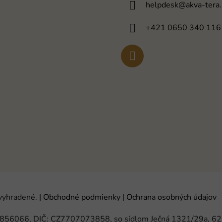
helpdesk
@
akva-tera
s
u
+421 0650 340 116
 vyhradené.
|
Obchodné podmienky
|
Ochrana osobných údajov
 65856066, DIČ: CZ7707073858, so sídlom Ječná 1321/29a, 6