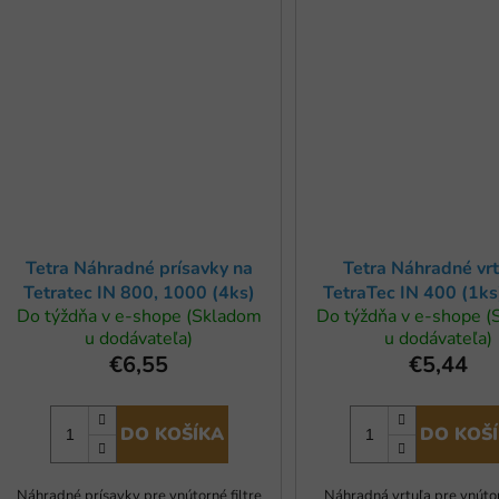
Tetra Náhradné prísavky na
Tetra Náhradné vr
Tetratec IN 800, 1000 (4ks)
TetraTec IN 400 (1ks)
Do týždňa v e-shope (Skladom
Do týždňa v e-shope 
model
u dodávateľa)
u dodávateľa)
€6,55
€5,44
DO KOŠÍKA
DO KOŠ
Náhradné prísavky pre vnútorné filtre
Náhradná vrtuľa pre vnútor