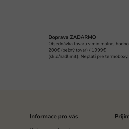
Doprava ZADARMO
Objednávka tovaru v minimálnej hodno
200€ (bežný tovar) / 1999€
(sklo/nadlimit). Neplatí pre termoboxy.
Z
á
p
Informace pro vás
Prijí
ä