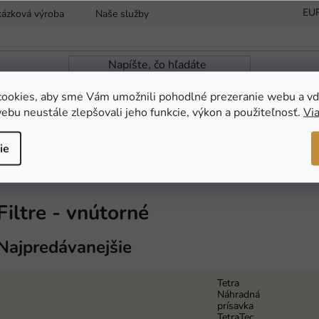
EU
kázková výroba
Naše služby
Reklamácia a vrátenie tovaru
ookies, aby sme Vám umožnili pohodlné prezeranie webu a vď
ebu neustále zlepšovali jeho funkcie, výkon a použiteľnosť.
Via
ZÁHRADNÁ JAZIERKA
NOVINKY
AKC
ie
 - vnútorné
Filtre - vnútorné
Najpredávanejšie
Tetra
Náhradná
prísavka
TetraTec