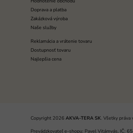
t
Hodnotenie obchodu
i
Doprava a platba
e
Zakázková výroba
Naše služby
Reklamácia a vrátenie tovaru
Dostupnosť tovaru
Najlepšia cena
Copyright 2026
AKVA-TERA SK
. Všetky práva
Prevádzkovateľ e-shopu: Pavel Vitámvás, IČ: