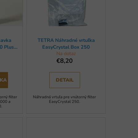
r
o
d
u
k
savka
TETRA Náhradné vrtuľka
t
0 Plus,
EasyCrystal Box 250
o
Na dotaz
evač HT
€8,20
v
ÍKA
DETAIL
rný filter
Náhradná vrtuľa pre vnútorný filter
1000 a
EasyCrystal 250.
0.