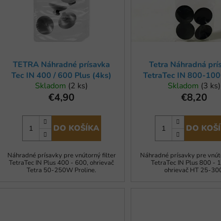
p
r
o
d
u
TETRA Náhradné prísavka
Tetra Náhradná prí
k
Tec IN 400 / 600 Plus (4ks)
TetraTec IN 800-100
t
Skladom
(2 ks)
Skladom
(3 ks)
ECR 300 (4ks), ohri
o
€4,90
€8,20
25-300 (4ks)
v
DO KOŠÍKA
DO KOŠ
Náhradné prísavky pre vnútorný filter
Náhradné prísavky pre vnúto
TetraTec IN Plus 400 - 600, ohrievač
TetraTec IN Plus 800 - 
Tetra 50-250W Proline.
ohrievač HT 25-30