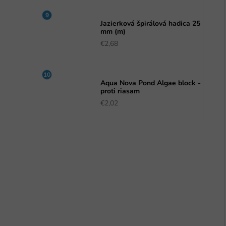
Jazierková špirálová hadica 25
mm (m)
€2,68
Aqua Nova Pond Algae block -
proti riasam
€2,02