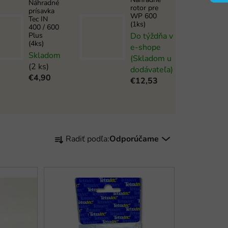
Náhradné
rotor pre
prísavka
WP 600
Tec IN
(1ks)
400 / 600
Plus
Do týždňa v
(4ks)
e-shope
Skladom
(Skladom u
(2 ks)
dodávateľa)
€4,90
€12,53
R
Radiť podľa:
Odporúčame
a
d
e
n
i
e
p