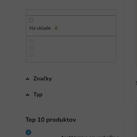
n
e
l
Na sklade
2
Značky
Typ
Top 10 produktov
i