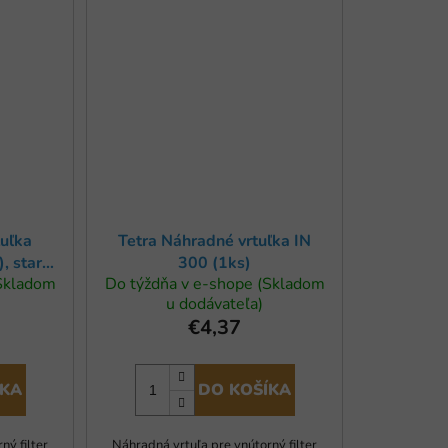
tuľka
Tetra Náhradné vrtuľka IN
, starý
300 (1ks)
(Skladom
Do týždňa v e-shope (Skladom
u dodávateľa)
€4,37
ÍKA
DO KOŠÍKA
ný filter
Náhradná vrtuľa pre vnútorný filter