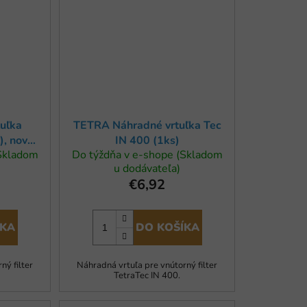
tuľka
TETRA Náhradné vrtuľka Tec
), nový
IN 400 (1ks)
(Skladom
Do týždňa v e-shope (Skladom
u dodávateľa)
€6,92
ÍKA
DO KOŠÍKA
ný filter
Náhradná vrtuľa pre vnútorný filter
TetraTec IN 400.