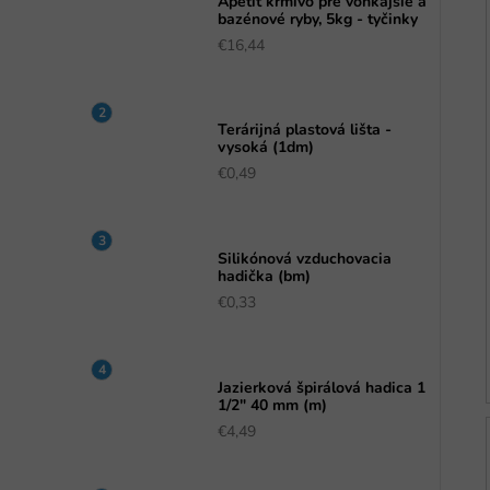
Apetit krmivo pre vonkajšie a
bazénové ryby, 5kg - tyčinky
€16,44
Terárijná plastová lišta -
vysoká (1dm)
€0,49
Silikónová vzduchovacia
hadička (bm)
€0,33
Jazierková špirálová hadica 1
1/2" 40 mm (m)
€4,49