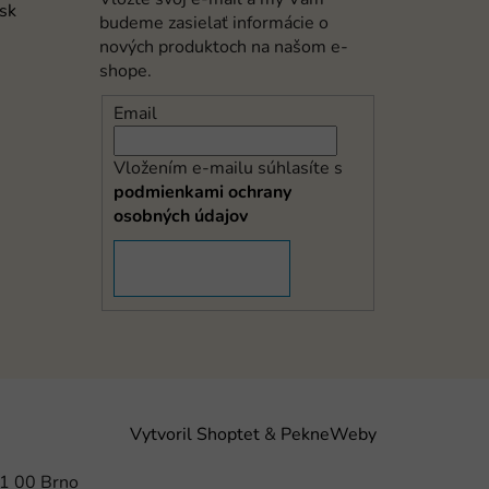
.sk
budeme zasielať informácie o
nových produktoch na našom e-
shope.
Email
Vložením e-mailu súhlasíte s
podmienkami ochrany
osobných údajov
PRIHLÁSIŤ SA
Vytvoril Shoptet
&
PekneWeby
21 00 Brno