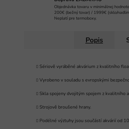
Objednávka tovaru v minimálnej hodnot
200€ (bežný tovar) / 1999€ (sklo/nadlim
Neplatí pre termoboxy.
Popis
Sériově vyráběné akvárium z kvalitního floa
Vyrobeno v souladu s evropskými bezpečn
Skla spojeny dvojitým spojem z kvalitního ak
Strojově broušené hrany.
Podélné výztuhy jsou součástí akvárií od 1