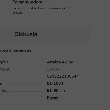
Tovar skladom
Skladom = skladom v našom vlastnom
sklade.
Diskusia
točné parametre
gória
Akvária a gule
tnosť
10.5 kg
5908222100544
em
51-100 l
měry
51-60 cm
Rovný