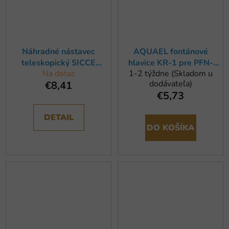
Náhradné nástavec
AQUAEL fontánové
teleskopický SICCE
hlavice KR-1 pre PFN-
Na dotaz
1-2 týždne (Skladom u
Extrema Suprema,
500
dodávateľa)
€8,41
Ecopond (1ks)
€5,73
DETAIL
DO KOŠÍKA