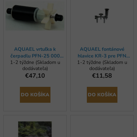
p
p
r
i
o
s
d
p
u
r
k
o
t
AQUAEL vrtuľka k
AQUAEL fontánové
d
čerpadlu PFN-25 000
hlavice KR-3 pre PFN
o
u
1-2 týždne (Skladom u
1-2 týždne (Skladom u
Plus
(1000, 1500, 2000,
v
k
dodávateľa)
dodávateľa)
3500)
t
€47,10
€11,58
o
v
DO KOŠÍKA
DO KOŠÍKA