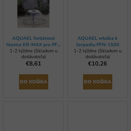
AQUAEL fontánové
AQUAEL vrtulka k
hlavice KR-MAX pre PFN
čerpadlu PFN-1500
1-2 týždne (Skladom u
1-2 týždne (Skladom u
(5500, 7500, 10000)
dodávateľa)
dodávateľa)
€8,61
€10,26
DO KOŠÍKA
DO KOŠÍKA