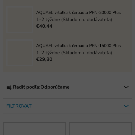
AQUAEL vrtulka k čerpadlu PFN-20000 Plus
1-2 týždne (Skladom u dodávateľa)
€40,44
AQUAEL vrtulka k čerpadlu PFN-15000 Plus
1-2 týždne (Skladom u dodávateľa)
€29,80
R
Radiť podľa:
Odporúčame
a
d
e
FILTROVAT
n
i
V
e
ý