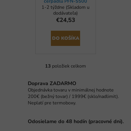
čerpadlu PFN-5500
1-2 týždne (Skladom u
dodávateľa)
€24,53
DO KOŠÍKA
13
položiek celkom
O
v
l
Doprava ZADARMO
á
Objednávka tovaru v minimálnej hodnote
d
200€ (bežný tovar) / 1999€ (sklo/nadlimit).
a
Neplatí pre termoboxy.
c
i
e
Odosielame do 48 hodín (pracovné dni).
p