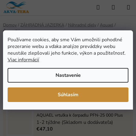
Prejsť
Hľadať
NÁKUP
na
KOŠÍK
obsah
Domov
/
ZÁHRADNÁ JAZIERKA
/
Náhradné diely
/
Aquael
/
Čerpadlá
Používame cookies, aby sme Vám umožnili pohodlné
Čerpadlá
prezeranie webu a vďaka analýze prevádzky webu
neustále zlepšovali jeho funkcie, výkon a použiteľnosť.
Viac informácií
Najpredávanejšie
Nastavenie
Náhradné nástavec teleskopický SICCE Extrema
Suprema, Ecopond (1ks)
Na dotaz
Súhlasím
€8,41
AQUAEL vrtuľka k čerpadlu PFN-25 000 Plus
1-2 týždne (Skladom u dodávateľa)
€47,10