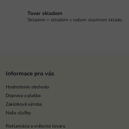
r
v
Tovar skladom
k
Skladom = skladom v našom vlastnom sklade.
y
v
ý
p
i
s
Z
u
á
p
Informace pro vás
ä
t
Hodnotenie obchodu
i
Doprava a platba
e
Zakázková výroba
Naše služby
Reklamácia a vrátenie tovaru