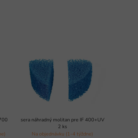
sera náhradný molitan pre IF 400+UV
-700
2 ks
Na objednávku (1-4 týždne)
ne)