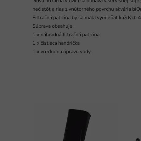
Nová filtračná vložka sa dodáva v servisnej súpr
nečistôt a rias z vnútorného povrchu akvária biOr
Filtračná patróna by sa mala vymieňať každých 4
Súprava obsahuje:
1 x náhradná filtračná patróna
1 x čistiaca handrička
1 x vrecko na úpravu vody.