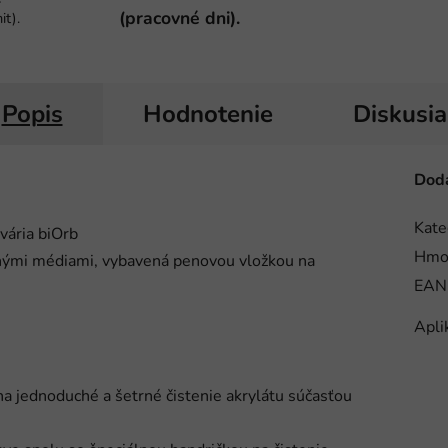
(pracovné dni).
it).
Popis
Hodnotenie
Diskusia
Doda
Kate
vária biOrb
Hmo
ačnými médiami, vybavená penovou vložkou na
EAN
Apli
na jednoduché a šetrné čistenie akrylátu súčasťou