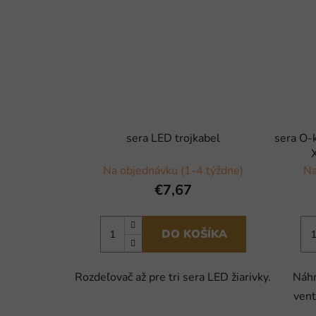
sera LED trojkabel
sera O-
Na objednávku (1-4 týždne)
Na
€7,67
DO KOŠÍKA
Rozdeľovač až pre tri sera LED žiarivky.
Náhr
ven