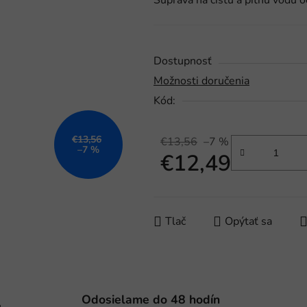
Súprava na čistú a pitnú vodu o
je
0,0
z
5
Dostupnosť
hviezdičiek.
Možnosti doručenia
Kód:
€13,56
€13,56
–7 %
–7 %
€12,49
Jednotková cena:
Tlač
Opýtať sa
Odosielame do 48 hodín
e