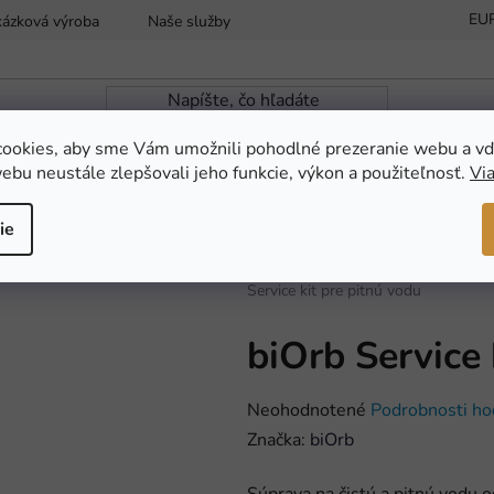
EU
kázková výroba
Naše služby
Reklamácia a vrátenie tovaru
ookies, aby sme Vám umožnili pohodlné prezeranie webu a vď
ebu neustále zlepšovali jeho funkcie, výkon a použiteľnosť.
Via
ZÁHRADNÁ JAZIERKA
NOVINKY
AKC
ie
Domov
/
AKVARISTIKA
/
Akvarijná 
Service kit pre pitnú vodu
biOrb Service 
Priemerné
Neohodnotené
Podrobnosti ho
hodnotenie
Značka:
biOrb
produktu