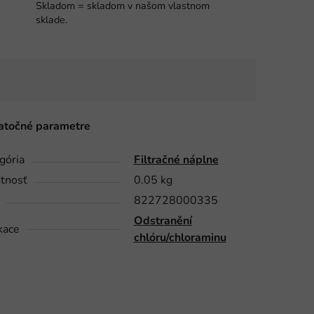
Skladom = skladom v našom vlastnom
sklade.
točné parametre
gória
Filtračné náplne
tnosť
0.05 kg
822728000335
Odstranění
kace
chlóru/chloraminu