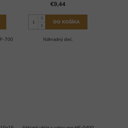
€9,44
DO KOŠÍKA
Náhradný diel.
SIF-700
 10x15
Aktivné uhlie s vatou pre HF-0400