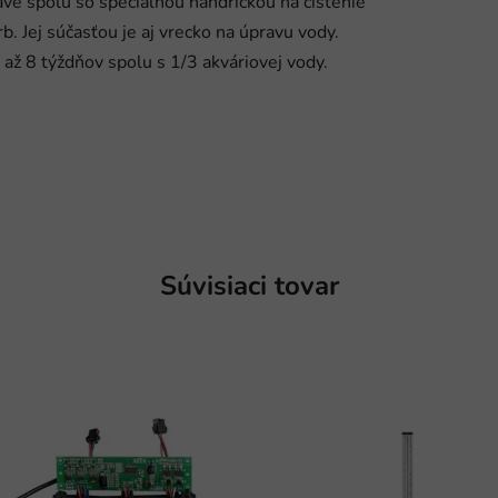
ave spolu so špeciálnou handričkou na čistenie
b. Jej súčasťou je aj vrecko na úpravu vody.
 až 8 týždňov spolu s 1/3 akváriovej vody.
Súvisiaci tovar