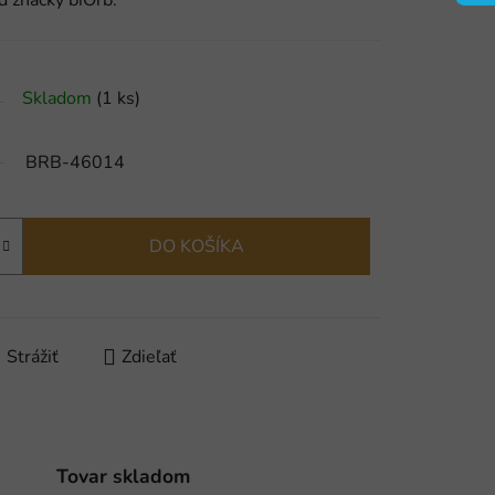
d značky biOrb.
Skladom
(1 ks)
BRB-46014
DO KOŠÍKA
Strážiť
Zdieľať
Tovar skladom