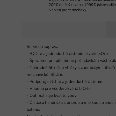
200€ (bežný tovar) / 1999€ (sklo/nadlim
Neplatí pre termoboxy.
Servisná súprava
- Rýchle a jednoduché čistenie akvárií biOrb
- Špeciálne prispôsobené požiadavkám vášho ak
- Náhradné filtračné vložky s chemickými filtr
mechanickú filtráciu
- Podporuje rýchle a jednoduché čistenie
- Vhodná pre všetky akváriá biOrb
- Optimalizuje kvalitu vody
- Čistiaca handrička s drsnou a mäkkou stranou 
balenia