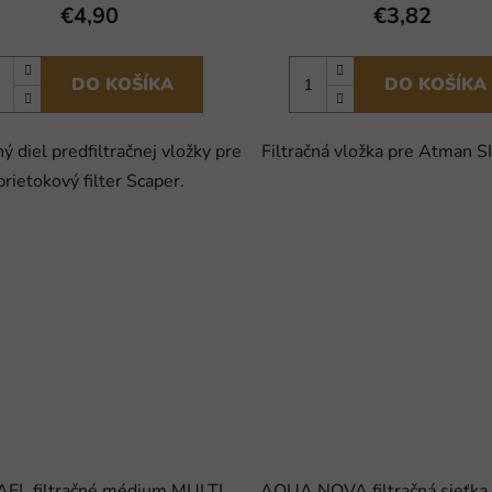
€4,90
€3,82
DO KOŠÍKA
DO KOŠÍKA
ý diel predfiltračnej vložky pre
Filtračná vložka pre Atman 
prietokový filter Scaper.
EL filtračné médium MULTI
AQUA NOVA filtračná sieťka