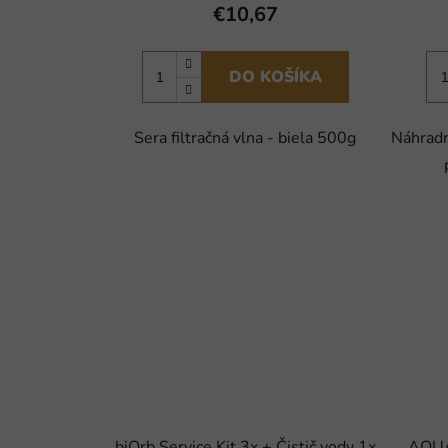
€10,67
DO KOŠÍKA
Sera filtračná vlna - biela 500g
Náhradn
biOrb Service Kit 3x + Čistič vody 1x
AQUA