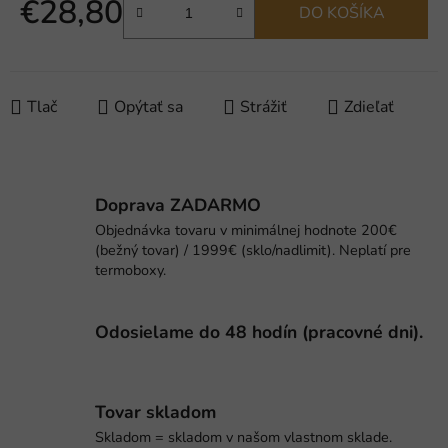
€28,80
DO KOŠÍKA
Jednotková cena:
Tlač
Opýtať sa
Strážiť
Zdieľať
Doprava ZADARMO
Objednávka tovaru v minimálnej hodnote 200€
(bežný tovar) / 1999€ (sklo/nadlimit). Neplatí pre
termoboxy.
Odosielame do 48 hodín (pracovné dni).
Tovar skladom
Skladom = skladom v našom vlastnom sklade.