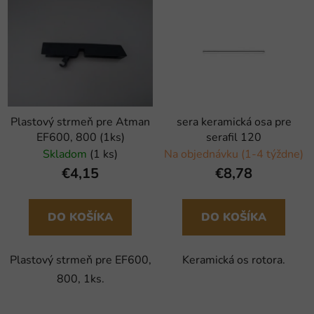
Plastový strmeň pre Atman
sera keramická osa pre
EF600, 800 (1ks)
serafil 120
Skladom
(1 ks)
Na objednávku (1-4 týždne)
€4,15
€8,78
DO KOŠÍKA
DO KOŠÍKA
Plastový strmeň pre EF600,
Keramická os rotora.
800, 1ks.