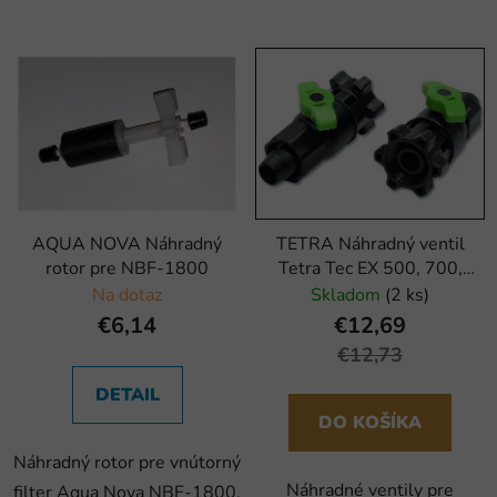
AQUA NOVA Náhradný
TETRA Náhradný ventil
rotor pre NBF-1800
Tetra Tec EX 500, 700,
1000 (2ks)
Na dotaz
Skladom
(2 ks)
€6,14
€12,69
€12,73
DETAIL
DO KOŠÍKA
Náhradný rotor pre vnútorný
Náhradné ventily pre
filter Aqua Nova NBF-1800.