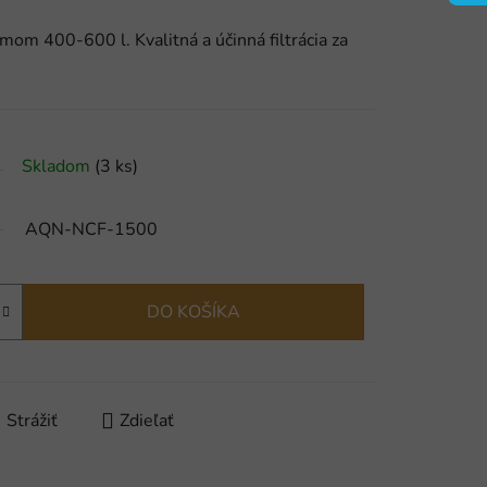
emom 400-600 l. Kvalitná a účinná filtrácia za
Skladom
(3 ks)
AQN-NCF-1500
DO KOŠÍKA
Strážiť
Zdieľať