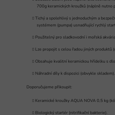
700g keramických kroužků (náplně nutno př
Tichý a spolehlivý s jednoduchým a bezp
systémem (pumpa) usnadňující rychlý start 
Použitelný pro sladkovodní i mořská akvária
Lze propojit s celou řadou jiných produktů (
Obsahuje kvalitní keramickou hřídelku s dlo
Náhradní díly k dispozici (obvykle skladem).
Doporučujeme přikoupit:
Keramické kroužky AQUA NOVA 0,5 kg (kód
Biologický startér (nitrifikační bakterie).