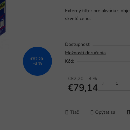
produktu
Externý filter pre akvária s obj
je
skvelú cenu.
0,0
z
5
hviezdičiek.
Dostupnosť
Možnosti doručenia
€82,20
Kód:
–3 %
€82,20
–3 %
€79,14
Jednotková cena:
Tlač
Opýtať sa