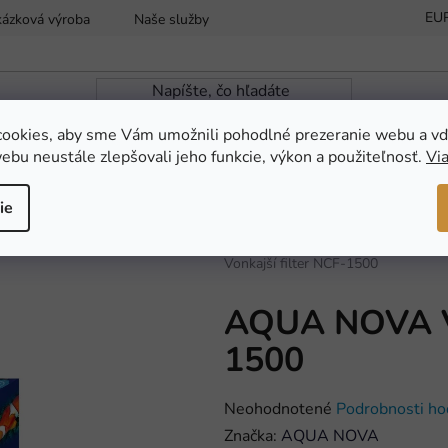
EU
kázková výroba
Naše služby
Reklamácia a vrátenie tovaru
ookies, aby sme Vám umožnili pohodlné prezeranie webu a vď
ebu neustále zlepšovali jeho funkcie, výkon a použiteľnosť.
Via
ZÁHRADNÁ JAZIERKA
NOVINKY
AKC
ie
Domov
/
TERARISTIKA
/
Technické 
Vonkajší filter NCF-1500
AQUA NOVA Vo
1500
Priemerné
Neohodnotené
Podrobnosti ho
hodnotenie
Značka:
AQUA NOVA