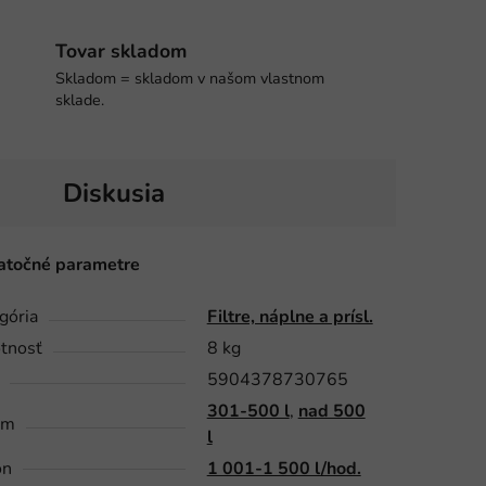
Tovar skladom
Skladom = skladom v našom vlastnom
sklade.
Diskusia
točné parametre
gória
Filtre, náplne a prísl.
tnosť
8 kg
5904378730765
301-500 l
,
nad 500
em
l
on
1 001-1 500 l/hod.