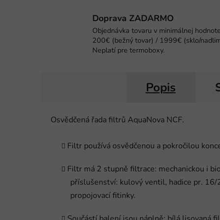
Doprava ZADARMO
Objednávka tovaru v minimálnej hodnot
200€ (bežný tovar) / 1999€ (sklo/nadlim
Neplatí pre termoboxy.
Popis
Osvědčená řada filtrů AquaNova NCF.
Filtr používá osvědčenou a pokročilou koncep
Filtr má 2 stupně filtrace: mechanickou i bi
příslušenství: kulový ventil, hadice pr. 1
propojovací fitinky.
Součástí balení jsou náplně: bílá lisovaná fi