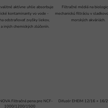
valitné aktívne uhlie absorbuje
Filtračné médiá na biologi
ické kontaminanty vo vode -
mechanickú filtráciu v sladkov
a odstraňovať zvyšky liekov,
morských akváriách.
v a iných chemických zlúčenín.
OVA Filtračná pena pre NCF-
Difuzér EHEIM 12/16 + 16
1000/1200/1500