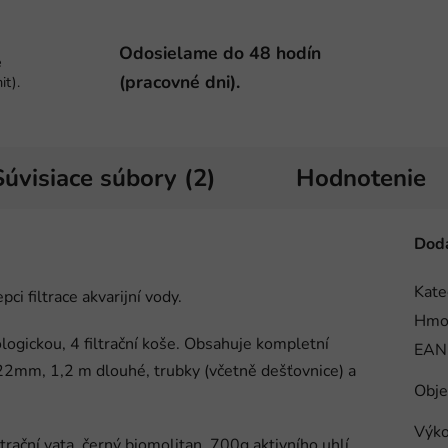
Odosielame do 48 hodín
e
(pracovné dni).
it).
Súvisiace súbory (2)
Hodnotenie
Doda
Kate
ci filtrace akvarijní vody.
Hmo
ologickou, 4 filtrační koše. Obsahuje kompletní
EAN
6/22mm, 1,2 m dlouhé, trubky (včetně dešťovnice) a
Obj
Výk
ltrační vata, černý biomolitan, 700g aktivního uhlí,