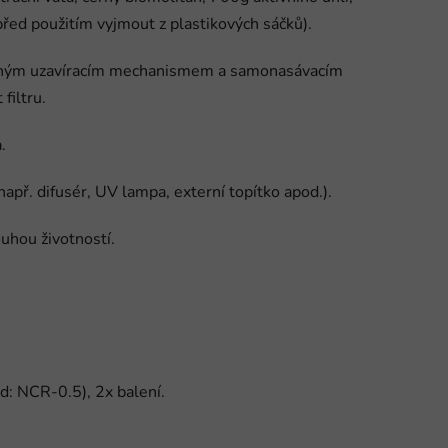
ed použitím vyjmout z plastikových sáčků).
ečným uzavíracím mechanismem a samonasávacím
filtru.
.
např. difusér, UV lampa, externí topítko apod.).
uhou životností.
: NCR-0.5), 2x balení.