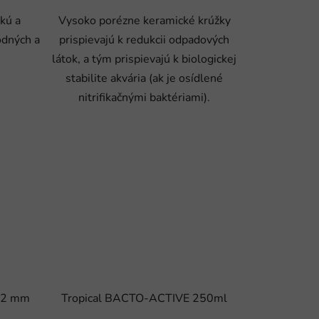
ckú a
Vysoko porézne keramické krúžky
odných a
prispievajú k redukcii odpadových
látok, a tým prispievajú k biologickej
stabilite akvária (ak je osídlené
nitrifikačnými baktériami).
/22 mm
Tropical BACTO-ACTIVE 250ml