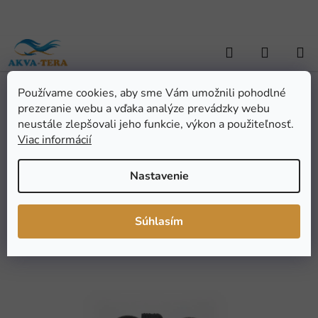
Prejsť
na
obsah
Hľadať
NÁKUP
KOŠÍK
Používame cookies, aby sme Vám umožnili pohodlné
Domov
/
AKVARISTIKA
/
Akvarijná technika
/
Filtre, náplne a prísl.
/
prezeranie webu a vďaka analýze prevádzky webu
Vnútorné filtre
/
AQUA NOVA vnútorný molitánový filter NSF-120L
AQUA NOVA vnútorný
neustále zlepšovali jeho funkcie, výkon a použiteľnosť.
Viac informácií
molitánový filter NSF-
120L
Nastavenie
Priemerné
Neohodnotené
Podrobnosti hodnotenia
Súhlasím
hodnotenie
Značka:
AQUA NOVA
produktu
je
0,0
z