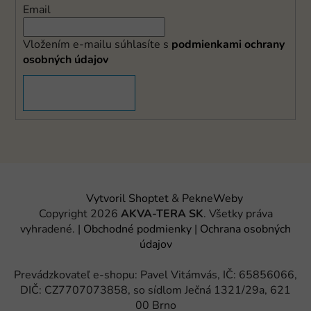
Email
Vložením e-mailu súhlasíte s
podmienkami ochrany
osobných údajov
PRIHLÁSIŤ SA
Vytvoril Shoptet
&
PekneWeby
Copyright 2026
AKVA-TERA SK
. Všetky práva
vyhradené.
|
Obchodné podmienky
|
Ochrana osobných
údajov
Prevádzkovateľ e-shopu: Pavel Vitámvás, IČ: 65856066,
DIČ: CZ7707073858, so sídlom Ječná 1321/29a, 621
00 Brno