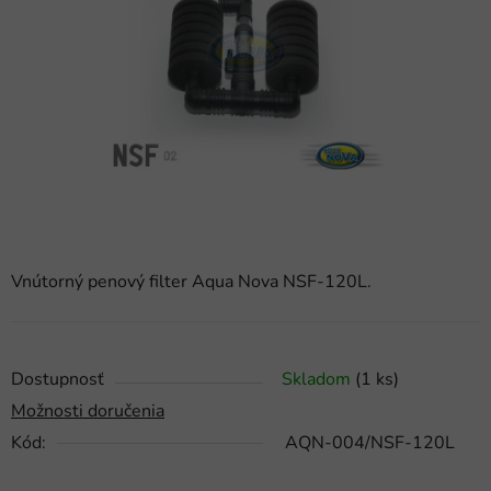
5
hviezdičiek.
Vnútorný penový filter Aqua Nova NSF-120L.
Dostupnosť
Skladom
(1 ks)
Možnosti doručenia
Kód:
AQN-004/NSF-120L