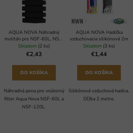
AQUA NOVA Náhradný
AQUA NOVA Hadička
molitán pre NSF-60L, NSF-
vzduchovacia silikónová 2m
120L
Skladom
(2 ks)
Skladom
(3 ks)
€2,43
€1,44
DO KOŠÍKA
DO KOŠÍKA
Náhradná pena pre vnútorný
Silikónová vzduchová hadica.
filter Aqua Nova NSF-60L a
Dĺžka 2 metre.
NSF-120L.