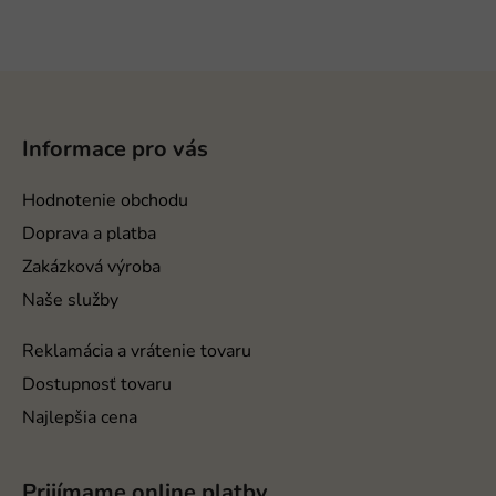
Z
á
p
Informace pro vás
ä
t
Hodnotenie obchodu
i
Doprava a platba
e
Zakázková výroba
Naše služby
Reklamácia a vrátenie tovaru
Dostupnosť tovaru
Najlepšia cena
Prijímame online platby