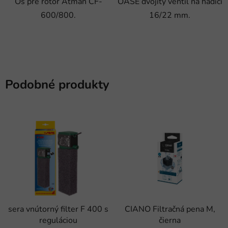
Os pre rotor Atman CF-
OASE dvojitý ventil na hadici
600/800.
16/22 mm.
Podobné produkty
sera vnútorný filter F 400 s
CIANO Filtračná pena M,
reguláciou
čierna