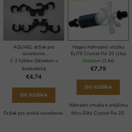
AQUAEL držiak pre
Hagen Náhradné vrtuľka
osvetlenie
ELITE Crystal Flo 20 (1ks)
GLOSSY/ALUDEKOR/ASPECT
1-2 týždne (Skladom u
Skladom
(1 ks)
(2ks)
€7,79
dodávateľa)
€4,74
DO KOŠÍKA
DO KOŠÍKA
Náhradní vrtulka k vnějšímu
Držiak pre lesklé osvetlenie.
filtru Elite Crystal Flo 20.