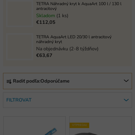
TETRA Náhradný kryt k AquaArt 100 l / 130 l
antracitový
Skladom
(1 ks)
€112,05
TETRA AquaArt LED 20/30 l antracitový
náhradný kryt
Na objednávku (2-8 týždňov)
€63,67
R
Radiť podľa:
Odporúčame
a
d
e
FILTROVAT
n
i
V
e
ý
VÝPREDAJ
p
p