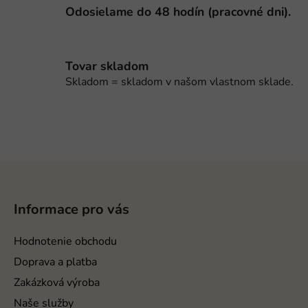
e
Odosielame do 48 hodín (pracovné dni).
p
r
v
Tovar skladom
k
Skladom = skladom v našom vlastnom sklade.
y
v
ý
p
i
s
Z
u
á
p
Informace pro vás
ä
t
Hodnotenie obchodu
i
Doprava a platba
e
Zakázková výroba
Naše služby