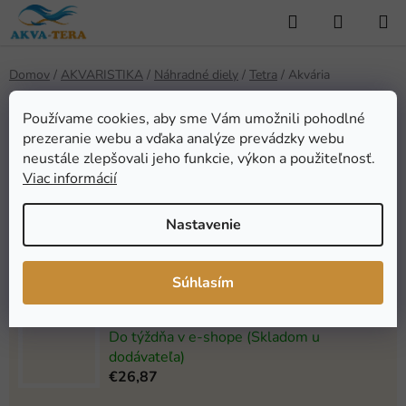
Prejsť
Hľadať
NÁKUP
na
KOŠÍK
obsah
Domov
/
AKVARISTIKA
/
Náhradné diely
/
Tetra
/
Akvária
Akvária
Používame cookies, aby sme Vám umožnili pohodlné
prezeranie webu a vďaka analýze prevádzky webu
neustále zlepšovali jeho funkcie, výkon a použiteľnosť.
Najpredávanejšie
Viac informácií
Nastavenie
TETRA Náhradná žiarivka AquaArt LED (9,6W)
Skladom
(1 ks)
€46,12
Súhlasím
Kryt Tetra Starter Line 54l
Do týždňa v e-shope (Skladom u
dodávateľa)
€26,87