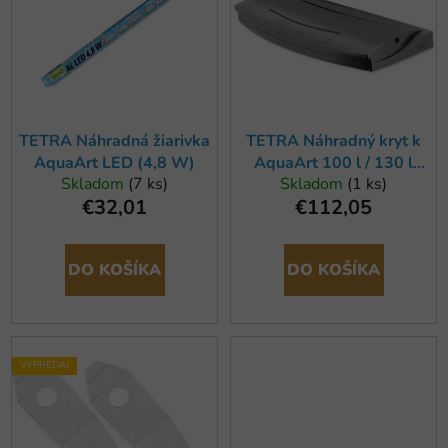
r
i
o
s
d
p
u
r
k
o
t
TETRA Náhradná žiarivka
TETRA Náhradný kryt k
d
AquaArt LED (4,8 W)
AquaArt 100 l / 130 l
o
u
Skladom
(7 ks)
Skladom
(1 ks)
antracitový
v
k
€32,01
€112,05
t
o
DO KOŠÍKA
DO KOŠÍKA
v
VÝPREDAJ