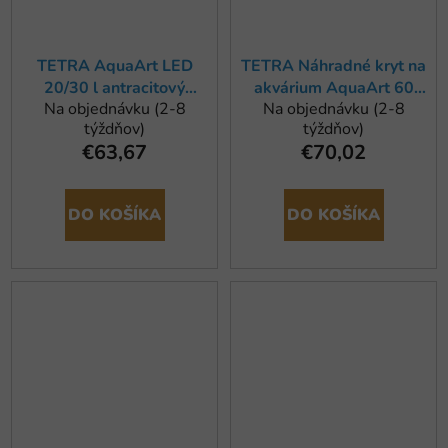
TETRA AquaArt LED
TETRA Náhradné kryt na
20/30 l antracitový
akvárium AquaArt 60
Na objednávku (2-8
Na objednávku (2-8
náhradný kryt
strieborný
týždňov)
týždňov)
€63,67
€70,02
DO KOŠÍKA
DO KOŠÍKA