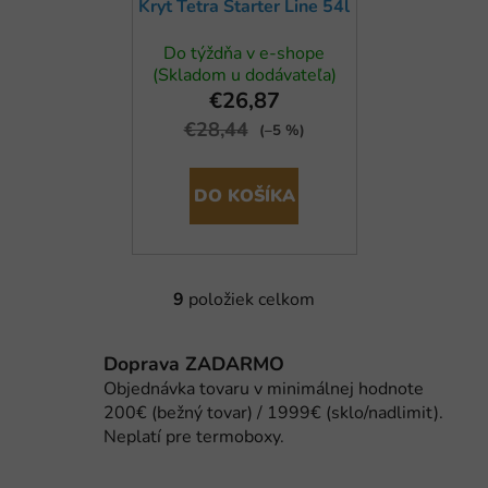
Kryt Tetra Starter Line 54l
Do týždňa v e-shope
(Skladom u dodávateľa)
€26,87
€28,44
(–5 %)
DO KOŠÍKA
9
položiek celkom
O
v
l
Doprava ZADARMO
á
Objednávka tovaru v minimálnej hodnote
d
200€ (bežný tovar) / 1999€ (sklo/nadlimit).
a
Neplatí pre termoboxy.
c
i