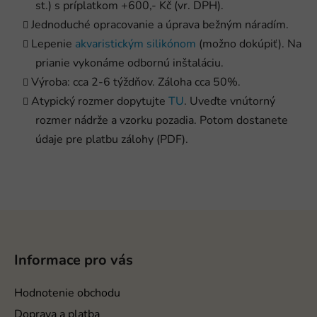
st.) s príplatkom +600,- Kč (vr. DPH).
Jednoduché opracovanie a úprava bežným náradím.
Lepenie
akvaristickým silikónom
(možno dokúpiť). Na
prianie vykonáme odbornú inštaláciu.
Výroba: cca 2-6 týždňov. Záloha cca 50%.
Atypický rozmer dopytujte
TU
. Uveďte vnútorný
rozmer nádrže a vzorku pozadia. Potom dostanete
údaje pre platbu zálohy (PDF).
Z
á
p
Informace pro vás
ä
t
Hodnotenie obchodu
i
Doprava a platba