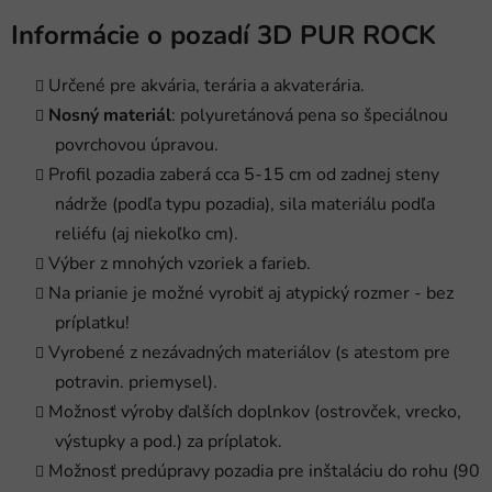
Informácie o pozadí 3D PUR ROCK
Určené pre akvária, terária a akvaterária.
Nosný materiál
: polyuretánová pena so špeciálnou
povrchovou úpravou.
Profil pozadia zaberá cca 5-15 cm od zadnej steny
nádrže (podľa typu pozadia), sila materiálu podľa
reliéfu (aj niekoľko cm).
Výber z mnohých vzoriek a farieb.
Na prianie je možné vyrobiť aj atypický rozmer - bez
príplatku!
Vyrobené z nezávadných materiálov (s atestom pre
potravin. priemysel).
Možnosť výroby ďalších doplnkov (ostrovček, vrecko,
výstupky a pod.) za príplatok.
Možnosť predúpravy pozadia pre inštaláciu do rohu (90