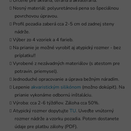
Určené pre akvária, terária a akvaterária.
Nosný materiál: polyuretánová pena so špeciálnou
povrchovou úpravou.
Profil pozadia zaberá cca 2-5 cm od zadnej steny
nádrže.
Výber zo 4 vzoriek a 4 farieb.
Na prianie je možné vyrobiť aj atypický rozmer - bez
príplatku!!
Vyrobené z nezávadných materiálov (s atestom pre
potravin. priemysel).
Jednoduché opracovanie a úprava bežným náradím.
Lepenie
akvaristickým silikónom
(možno dokúpiť). Na
prianie vykonáme odbornú inštaláciu.
Výroba: cca 2-6 týždňov. Záloha cca 50%.
Atypický rozmer dopytujte
TU
. Uveďte vnútorný
rozmer nádrže a vzorku pozadia. Potom dostanete
údaje pre platbu zálohy (PDF).